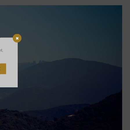
nt,
E