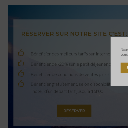
RÉSERVER SUR NOTRE SITE C'EST:
Nous
Bénéficier des meilleurs tarifs sur Internet
vous
Bénéficier de -20% sur le petit déjeuner buffet
Bénéficier de conditions de ventes plus souples
Bénéficier gratuitement, selon disponibilité de
l’hôtel, d’un départ tarif jusqu’à 16h00
RÉSERVER