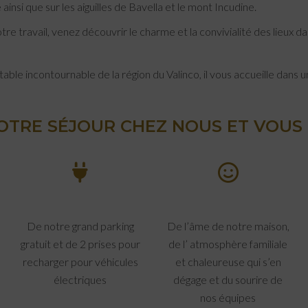
insi que sur les aiguilles de Bavella et le mont Incudine.
 travail, venez découvrir le charme et la convivialité des lieux dan
table incontournable de la région du Valinco, il vous accueille dans 
OTRE SÉJOUR CHEZ NOUS ET VOUS 
De notre grand parking
De l’âme de notre maison,
gratuit et de 2 prises pour
de l’ atmosphère familiale
recharger pour véhicules
et chaleureuse qui s’en
électriques
dégage et du sourire de
nos équipes