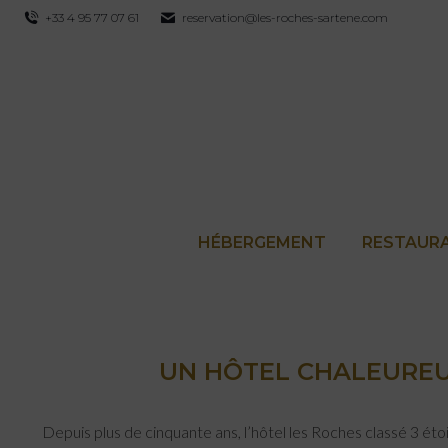
+33 4 95 77 07 61
reservation@les-roches-sartene.com
HÉBERGEMENT
RESTAUR
UN HÔTEL CHALEUREUX
Depuis plus de cinquante ans, l’hôtel les Roches classé 3 ét