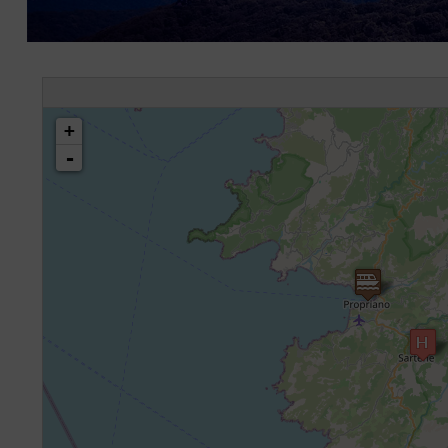
chargement de la carte - veuillez patienter...
+
-