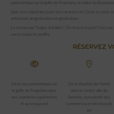
panoramique sur le golfe de Propriano, la vallée du Rizzanese a
Que vous séjourniez pour vos vacances en Corse ou pour votre
entretenir de génération en génération.
Le restaurant “Sognu di Babbu” (“le rêve d’un père”) est une 
vue à couper le souffle.​
RÉSERVEZ V
De la vue panoramique sur
De la situation de l’hôtel
le golfe de Propriano dans
dans le centre ville de
nos chambres supérieures
Sartène, à proximité des
et au restaurant.
commerces et des lieux de
vie