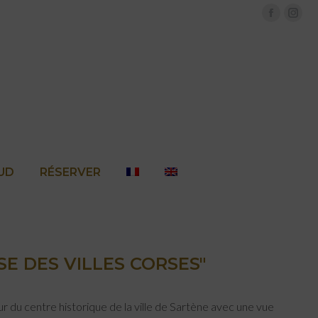
Faceboo
Inst
page
page
opens
open
in
in
new
new
window
wind
SUD
RÉSERVER
E DES VILLES CORSES"
r du centre historique de la ville de Sartène avec une vue